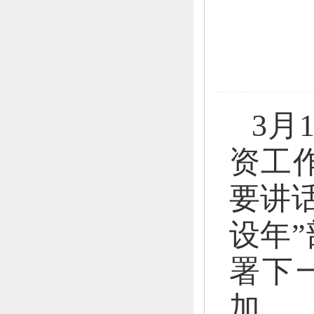
3月
资工
要讲
设年
署下
加。