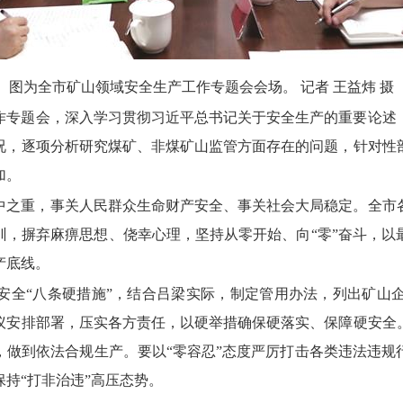
图为全市矿山领域安全生产工作专题会会场。
记者 王益炜 摄
作专题会，
深入学习贯彻习近平总书记关于安全生产的重要论述
况，
逐项分析研究煤矿、
非煤矿山监管方面存在的问题，
针对性
加。
中之重，
事关人民群众生命财产安全、
事关社会大局稳定。
全市
训，
摒弃麻痹思想、
侥幸心理，
坚持从零开始、
向“零”奋斗，
以
产底线。
安全“八条硬措施”，
结合吕梁实际，
制定管用办法，
列出矿山
议安排部署，
压实各方责任，
以硬举措确保硬落实、
保障硬安全
，
做到依法合规生产。
要以“零容忍”态度严厉打击各类违法违规
保持“打非治违”高压态势。