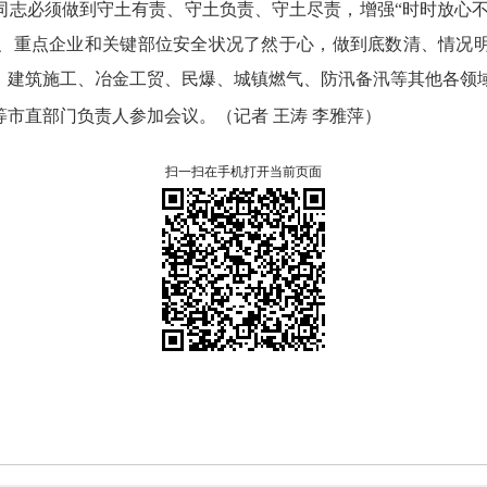
同志必须做到守土有责、
守土负责、
守土尽责，
增强“时时放心
、
重点企业和关键部位安全状况了然于心，
做到底数清、
情况
、
建筑施工、
冶金工贸、
民爆、
城镇燃气、
防汛备汛等其他各领
等市直部门负责人参加会议。
（记者 王涛 李雅萍）
扫一扫在手机打开当前页面