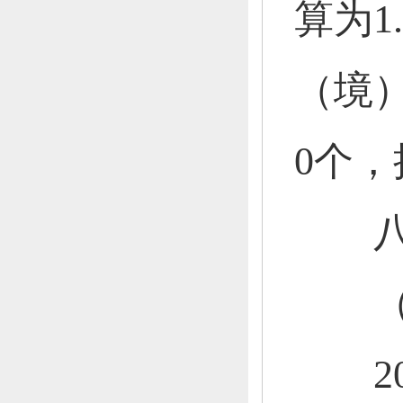
算为1
（境
0个，
八
（一
201