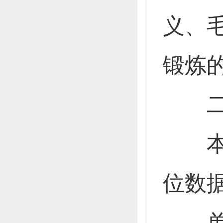
义、
锻炼
二
本单
位数
单