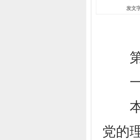
发文
第一
一
本部
党的