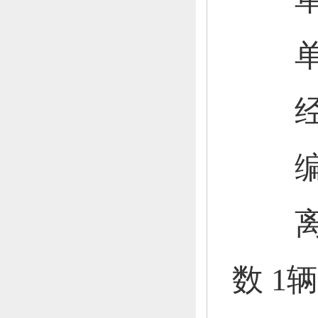
单
经费
编制
离退
数 1辆