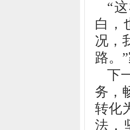
“
白，
况，
路。
下
务，
转化
法，