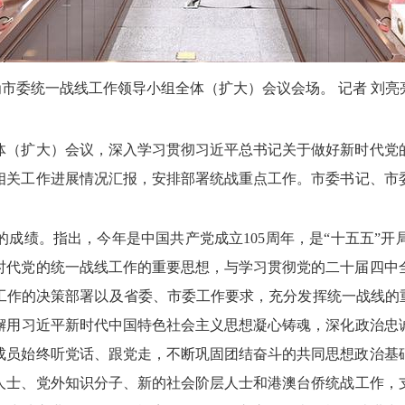
为市委统一战线工作领导小组全体（扩大）会议会场。
记者 刘亮
体（扩大）会议，
深入学习贯彻习近平总书记关于做好新时代党
相关工作进展情况汇报，
安排部署统战重点工作。
市委书记、
市
的成绩。
指出，
今年是中国共产党成立105周年，
是“十五五”开
时代党的统一战线工作的重要思想，
与学习贯彻党的二十届四中
工作的决策部署以及省委、
市委工作要求，
充分发挥统一战线的
懈用习近平新时代中国特色社会主义思想凝心铸魂，
深化政治忠
成员始终听党话、
跟党走，
不断巩固团结奋斗的共同思想政治基
人士、
党外知识分子、
新的社会阶层人士和港澳台侨统战工作，