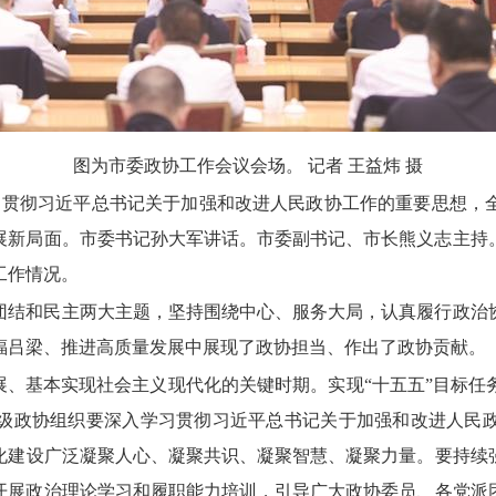
图为市委政协工作会议会场。
记
者 王益炜 摄
习贯彻习近平总书记关于加强和改进人民政协工作的重要思想，
展新局面。
市委书记孙大军讲话。
市委副书记、
市长熊义志主持
工作情况。
团结和民主两大主题，
坚持围绕中心、
服务大局，
认真履行政治
福吕梁、
推进高质量发展中展现了政协担当、
作出了政协贡献。
展、
基本实现社会主义现代化的关键时期。
实现“十五五”目标任
级政协组织要深入学习贯彻习近平总书记关于加强和改进人民
化建设广泛凝聚人心、
凝聚共识、
凝聚智慧、
凝聚力量。
要持续
开展政治理论学习和履职能力培训，
引导广大政协委员、
各党派