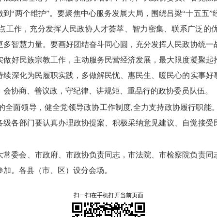
做到“两个维护”。
要聚焦中心服务发展大局，
围绕吕梁“十五五
点工作，
充分发挥人民政协人才荟萃、
智力密集、
联系广泛的
更多智慧力量。
要画好团结奋斗同心圆，
充分发挥人民政协统一
实做好民族宗教工作，
主动服务民营经济发展，
最大限度凝聚起
持续深化为民履职实践，
多做解民忧、
惠民生、
暖民心的实事好
、
会协商、
善议政，
守纪律、
讲规矩、
重品行的政协委员队伍。
的全面领导，
健全党领导政协工作制度,全力支持政协履行职能
各级各部门要认真办理政协提案、
积极采纳意见建议、
自觉接受
大常委会、
市政府、
市政协负责同志，
市法院、
市检察院负责同
参加。
各县（市、
区）设分会场。
扫一扫在手机打开当前页面