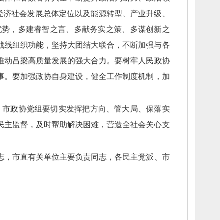
”经济社会发展总体定位以及能源转型、
产业升级、
优势，
多建睿智之言、
多献务实之策、
多谋创新之
战线组织功能，
坚持大团结大联合，
不断加强与各
推动吕梁高质量发展的强大合力。
要树牢人民政协
事。
要加强政协自身建设，
健全工作制度机制，
加
。
市政协党组要切实发挥把方向、
管大局、
保落实
民主监督，
及时帮助解决困难，
营造全社会关心支
志，
市直有关单位主要负责同志，
各民主党派、
市