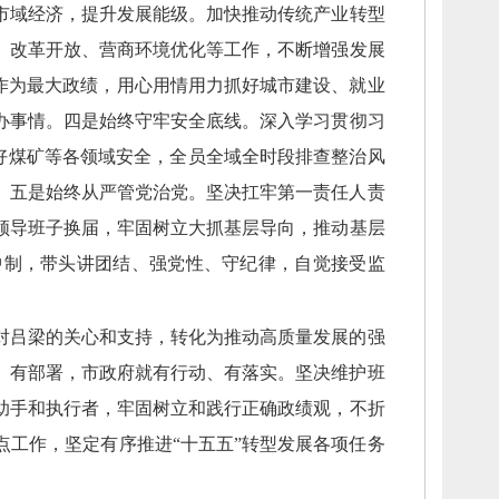
市域经济，
提升发展能级。
加快推动传统产业转型
、
改革开放、
营商环境优化等工作，
不断增强发展
作为最大政绩，
用心用情用力抓好城市建设、
就业
办事情。
四是始终守牢安全底线。
深入学习贯彻习
好煤矿等各领域安全，
全员全域全时段排查整治风
。
五是始终从严管党治党。
坚决扛牢第一责任人责
领导班子换届，
牢固树立大抓基层导向，
推动基层
中制，
带头讲团结、
强党性、
守纪律，
自觉接受监
对吕梁的关心和支持，
转化为推动高质量发展的强
、
有部署，
市政府就有行动、
有落实。
坚决维护班
助手和执行者，
牢固树立和践行正确政绩观，
不折
点工作，
坚定有序推进“十五五”转型发展各项任务