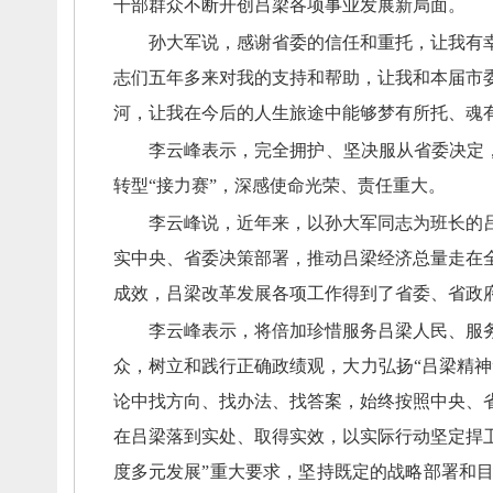
干部群众不断开创吕梁各项事业发展新局面。
孙大军说，
感谢省委的信任和重托，
让我有
志们五年多来对我的支持和帮助，
让我和本届市
河，
让我在今后的人生旅途中能够梦有所托、
魂
李云峰表示，
完全拥护、
坚决服从省委决定
转型“接力赛”，
深感使命光荣、
责任重大。
李云峰说，
近年来，
以孙大军同志为班长的
实中央、
省委决策部署，
推动吕梁经济总量走在
成效，
吕梁改革发展各项工作得到了省委、
省政
李云峰表示，
将倍加珍惜服务吕梁人民、
服
众，
树立和践行正确政绩观，
大力弘扬“吕梁精神
论中找方向、
找办法、
找答案，
始终按照中央、
在吕梁落到实处、
取得实效，
以实际行动坚定捍卫
度多元发展”重大要求，
坚持既定的战略部署和