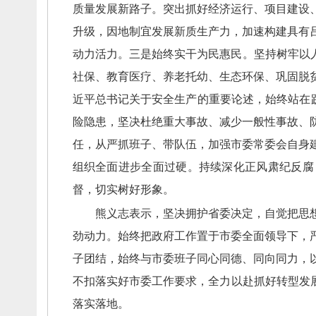
质量发展新路子。
突出抓好经济运行、
项目建设
升级，
因地制宜发展新质生产力，
加速构建具有
动力活力。
三是始终实干为民惠民。
坚持树牢以
社保、
教育医疗、
养老托幼、
生态环保、
巩固脱
近平总书记关于安全生产的重要论述，
始终站在
险隐患，
坚决杜绝重大事故、
减少一般性事故、
任，
从严抓班子、
带队伍，
加强市委常委会自身
组织全面进步全面过硬。
持续深化正风肃纪反腐
督，
切实树好形象。
熊义志表示，
坚决拥护省委决定，
自觉把思
劲动力。
始终把政府工作置于市委全面领导下，
子团结，
始终与市委班子同心同德、
同向同力，
不扣落实好市委工作要求，
全力以赴抓好转型发
落实落地。