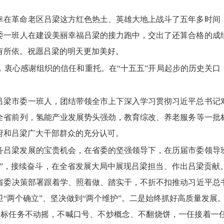
幸在革命老区吕梁这方红色热土、
英雄大地上战斗了五年多时间
委一班人在建设美丽幸福吕梁的接力跑中，
交出了还算合格的成
有所依。
祝愿吕梁的明天更加美好。
，
衷心感谢组织的信任和重托。
在“十五五”开局起步的历史关口
吕梁市委一班人，
团结带领全市上下深入学习贯彻习近平总书记
全省前列，
氢能产业发展势头强劲，
教育综改、
养老服务等一批
府和吕梁广大干部群众的充分认可。
务吕梁发展的宝贵机会，
在省委的坚强领导下，
在历届市委领导
”，
接续奋斗，
在全省发展大局中展现吕梁担当、
作出吕梁贡献
省委决策部署跟着学、
照着做、
踏实干，
不折不扣推动习近平总
“两个确立”、
坚决做到“两个维护”。
二是始终抓好高质量发展
目标任务不动摇，
不喊口号、
不炒概念、
不翻烧饼，
一任接着一