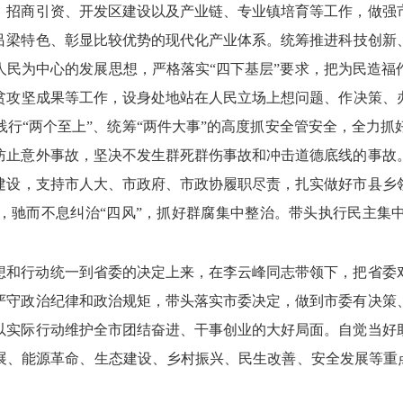
、
招商引资、
开发区建设以及产业链、
专业镇培育等工作，
做强
吕梁特色、
彰显比较优势的现代化产业体系。
统筹推进科技创新
人民为中心的发展思想，
严格落实“四下基层”要求，
把为民造福
贫攻坚成果等工作，
设身处地站在人民立场上想问题、
作决策、
践行“两个至上”、
统筹“两件大事”的高度抓安全管安全，
全力抓
防止意外事故，
坚决不发生群死群伤事故和冲击道德底线的事故
建设，
支持市人大、
市政府、
市政协履职尽责，
扎实做好市县乡
，
驰而不息纠治“四风”，
抓好群腐集中整治。
带头执行民主集
想和行动统一到省委的决定上来，
在李云峰同志带领下，
把省委
严守政治纪律和政治规矩，
带头落实市委决定，
做到市委有决策
以实际行动维护全市团结奋进、
干事创业的大好局面。
自觉当好
展、
能源革命、
生态建设、
乡村振兴、
民生改善、
安全发展等重