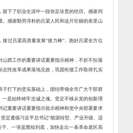
，
留下了职业生涯中一段弥足珍贵的经历。
感谢同
绩。
感谢勤劳淳朴的吕梁人民和这片壮丽的表里山
，
接过吕梁高质量发展“接力棒”、
跑好吕梁全方位
对山西工作的重要讲话重要指示精神，
不折不扣落
标志性改革成果落地见效，
巩固衔接工作取得扎实
班子打下的坚实基础上，
团结带领全市广大干部群
。
一是始终铸牢忠诚之魂。
坚定不移从党的创新理
书记重要讲话重要指示批示精神和党中央部署要求
。
坚定遵循习近平总书记“能源转型、
产业升级、
适
任干、
一张蓝图绘到底，
加快走出一条革命老区高