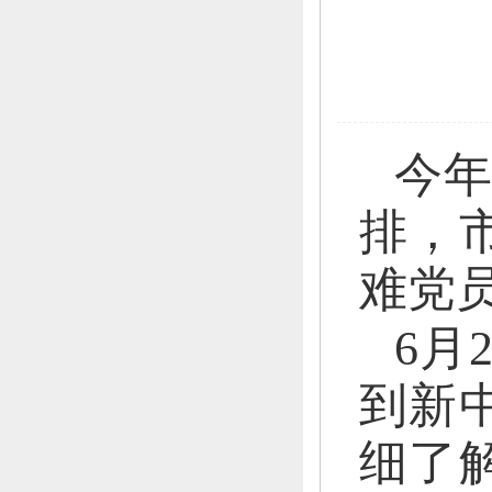
今年
排，
难党
6月
到新
细了