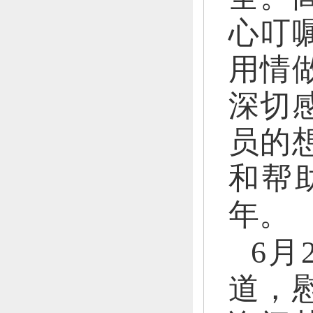
心叮
用情
深切
员的
和帮
年。
6月
道，