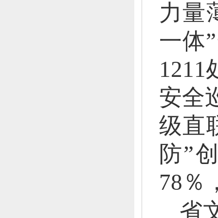
力量
一体
12
安全
级直
防”
78％
省