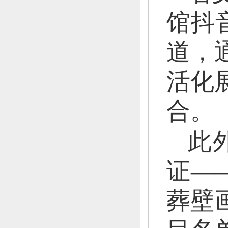
馆抖
道，
活化
合。
此
证—
葬壁