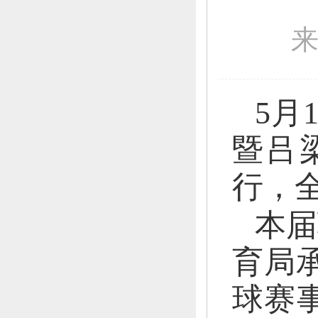
5月
暨吕
行，
本届
育局
球赛