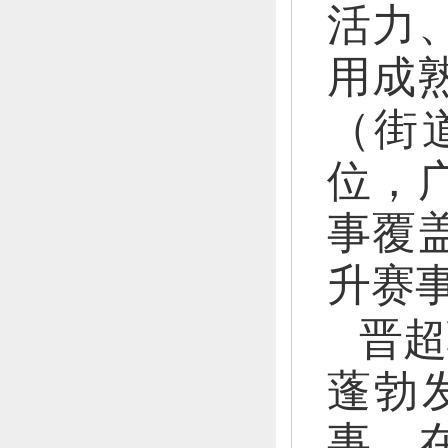
活力
用成
（街
位，
事覆
升赛
晋超
蓬勃
事，