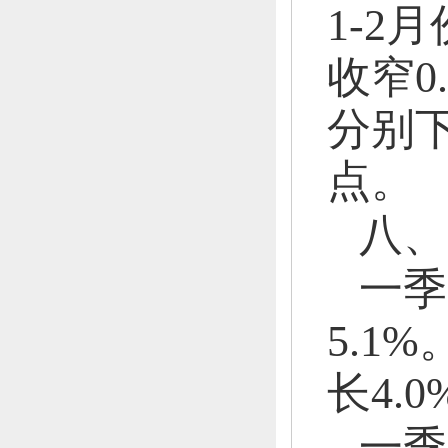
1-2
收窄0
分别下
点。
八、
一季
5.1%
长4.0
一季