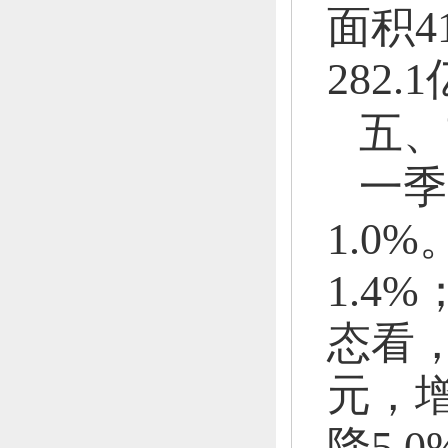
面积
4
282.
五、
一季
1.0%
1.4%
态看
元，
增
降5.0