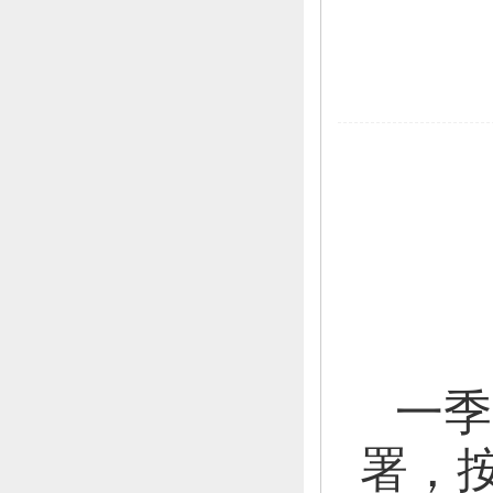
一季
署，