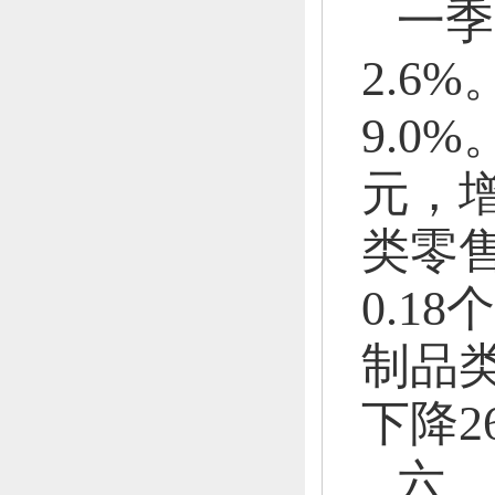
一季
2.6%
9.0%
元，
增
类零售
0.1
制品类
下降2
六、