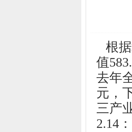
根据
值58
去年全
元，
下
三产业
2.14：