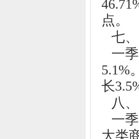
46.7
点。
七、
一季
5.1%
长3.5
八、
一季
大类