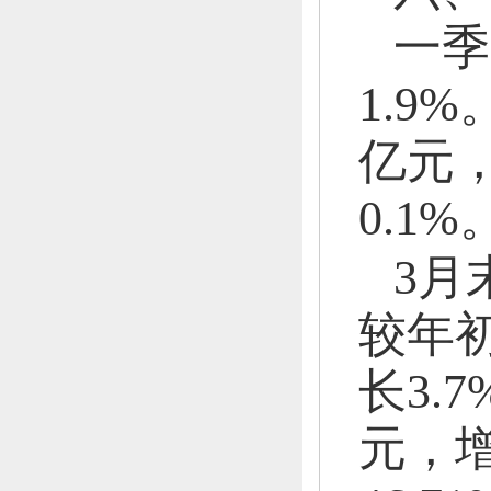
一季
1.9%
亿元
0.1%
3月
较年初
长3.7
元，
增