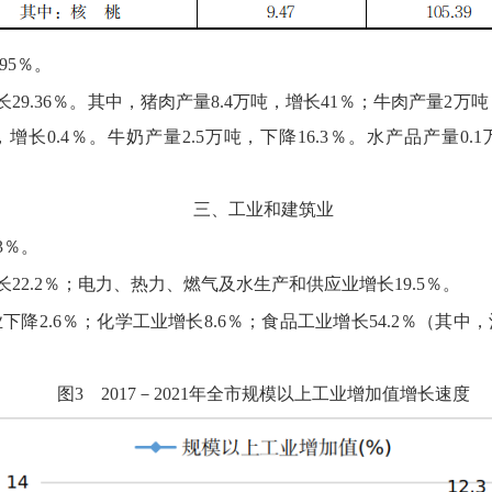
.95％。
长29.36％。
其中，
猪肉产量8.4万吨，
增长41％；
牛肉产量2万吨
，
增长0.4％。
牛奶产量2.5万吨，
下降16.3％。
水产品产量0.1
三、
工业和建筑业
3
％。
长
22.2
％；
电力、
热力、
燃气及水生产和供应业增长
19.5
％。
业下降
2.6
％；
化学工业增长
8.6
％；
食品工业增长
54.2
％
（其中，
图
3
2017－2021
年
全市
规模以上工业增加值增长速度