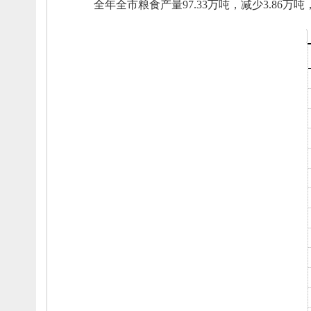
全年全市粮食产量97.33万吨，
减少3.86万吨