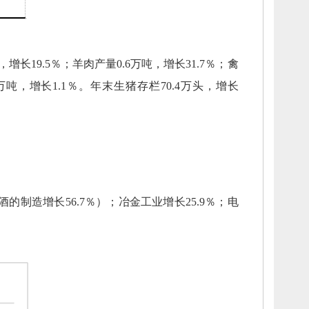
，
增长19.5％；
羊肉产量0.6万吨，
增长31.7％；
禽
万吨，
增长1.1％。
年末生猪存栏70.4万头，
增长
酒的制造增长56.7
％
）
；
冶金工业增长
25.9
％；
电