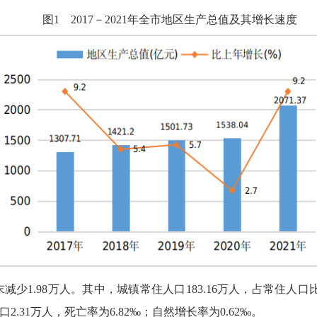
图
1
201
7
－20
21
年
全市
地区生产总值及其增长速度
减少1.98万人。
其中，
城镇常住人口183.16万人，
占常住人口比
口2.31万人，
死亡率为6.82‰；
自然增长率为0.62‰。