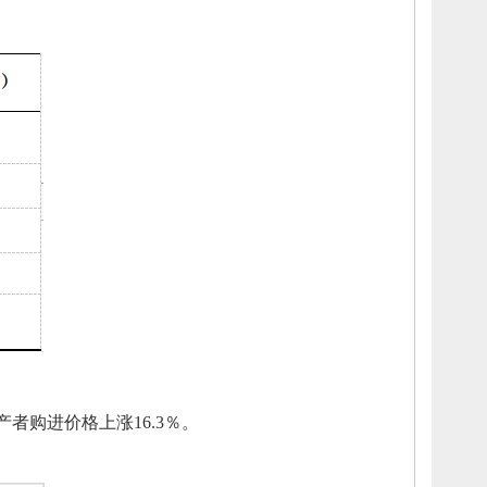
产者购进价格
上涨
16.3
％。