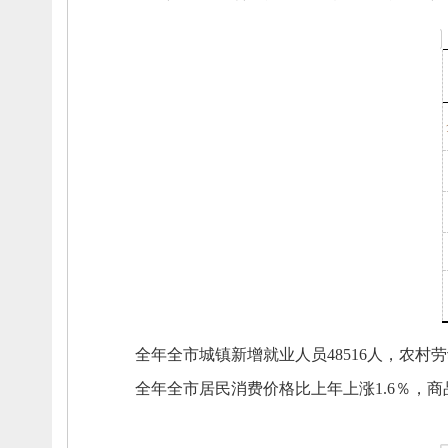
全年全市城镇新增就业人员48516人，
农村劳
全年
全
市
居民消费价格比上年上涨
1.6
％
，
商