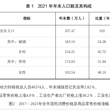
动力转移就业人员46374人，
年末城镇登记失业率2.82％。
品零售价格上涨
4.9
％
，
工业生产者出厂价格
上涨
30.2
％
，
工业生
图
2
201
7
－20
21
年
全市居民消费价格及商品零售价格涨幅