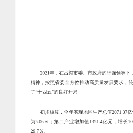
202
1
年，
在
吕梁市委、
市政府
的坚强领导下
精神，
按照省委全方位推动高质量发展要求，
了“十四五”的良好开局
。
初步核算，
全年实现地区生产总值
2071.37
亿
为
5.06
％；
第二产业增加值
1351.4
亿元，
增长
10
29.7
％。