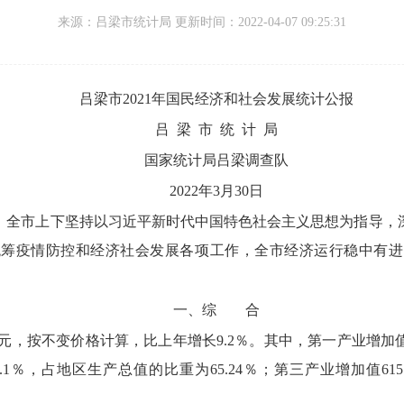
来源：
吕梁市统计局 更新时间：
2022-04-07 09:25:31
吕梁市
202
1
年国民经济和社会发展统计公报
吕 梁 市
统 计 局
国家统计局
吕梁
调查队
202
2
年
3
月
30
日
，
全
市
上下坚持以习近平新时代中国特色社会主义思想为指导，
统筹疫情防控和经济社会发展各项工作
，
全市
经济运行
稳中有进
一、
综 合
元，
按不变价格计算，
比上年增长
9.2
％。
其中，
第一产业增加
.1
％，
占地区生产总值的比重
为
65.24
％；
第三产业增加值
615