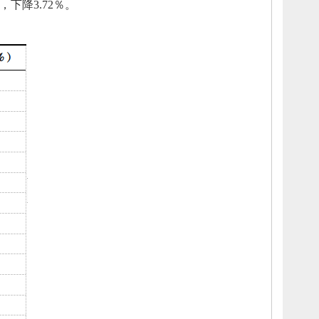
吨，
下降3.72％。