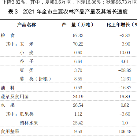
，
下降3.82％。
其中，
夏粮0.6万吨，
下降16.86％；
秋粮96.73万