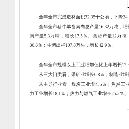
全年全市完成造林面积32.35千公顷，
下降24
全年全市猪牛羊畜禽肉总产量16.32万吨，
增
肉产量5.3万吨，
增长17.5％。
禽蛋产量12万吨
30.6％；
生猪出栏107.8万头，
增长42.9％。
全年
全市
规模以上工业增加值比上年
增长
12.
从
三大门类看，
采矿业增长
6.8
％；
制造业增
从主导行业看
，
煤炭工业增长
5
％；
焦炭工
力工业增长
18.1
％；
热力与燃气工业增长
25.2
％
。