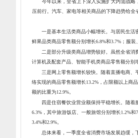
今年以来，
全省上下深入实施扩大内需战略
压前行。
汽车、
家电等相关商品的下降趋势给全
一是基本生活类商品小幅增长。
与居民生活
鲜果品类商品零售额分别增长6.8%和3.7%；
服装
二是部分升级类商品增势较好
。
虽然全省消
计算机及配套产品、
智能手机类商品零售额分别增长
三是网上零售额增长较快。
随着直播电商、
络实现的商品零售额增长13.2%，
占限额以上商品零
额的比重为12.9%。
四是住宿餐饮业营业额保持平稳增长。
随着
6.3%，
其中旅游饭店、
一般旅馆分别增长1.2%和7
3.4%和2.9%。
总体来看，
一季度全省消费市场发展趋缓，