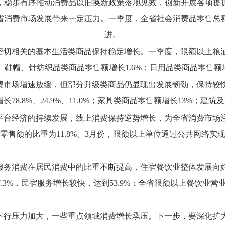
，
稳步有序推动消费品以旧换新政策落地见效，
创新开展各项提
省消费市场发展带来一定压力。
一季度，
全省社会消费品零售总额
进。
密切相关的基本生活类商品保持稳定增长。
一季度，
限额以上粮
、
鞋帽、
针纺织品类商品零售额增长1.6%；
日用品类商品零售额增
费市场增速放缓，
但部分升级类商品仍显现出发展韧劲，
保持较
78.8%、
24.9%、
11.0%；
家具类商品零售额增长13%；
建筑及
平台经济的持续发展，
线上消费保持逆势增长，
为全省消费市场
售额的比重为11.8%。
3月份，
限额以上单位通过公共网络实现的
服务消费在居民消费中的比重不断提高，
住宿餐饮业整体发展向
.3%，
民宿服务增长较快，
达到53.9%；
全省限额以上餐饮业营业额
下行压力加大，
一些重点领域消费增长承压。
下一步，
要深化扩