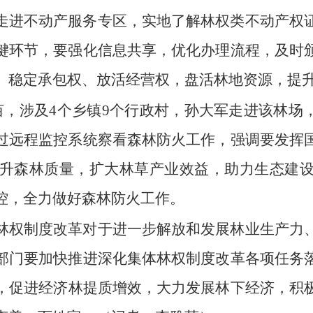
走进不动产服务专区，
实地了解林权类不动产权
键环节，
要强化信息共享，
优化办理流程，
及时
、
稳定承包权、
放活经营权，
盘活林地资源，
提
亩，
涉及4个乡镇9个行政村，
孙大军走进该林场
过远程监控系统察看森林防火工作，
强调要发挥
升森林质量，
扩大林草产业效益，
助力生态建
控，
全力做好森林防火工作。
林权制度改革对于进一步解放和发展林业生产力
部门要加快推进深化集体林权制度改革各项任务
，
促进经济林提质增效，
大力发展林下经济，
积