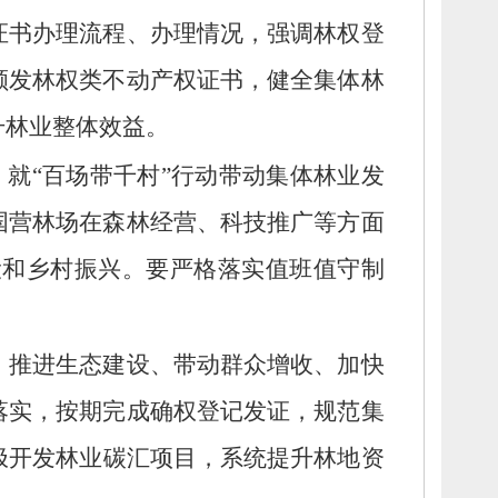
证书办理流程、
办理情况，
强调林权登
颁发林权类不动产权证书，
健全集体林
升林业整体效益。
，
就“百场带千村”行动带动集体林业发
国营林场在森林经营、
科技推广等方面
设和乡村振兴。
要严格落实值班值守制
、
推进生态建设、
带动群众增收、
加快
落实，
按期完成确权登记发证，
规范集
极开发林业碳汇项目，
系统提升林地资