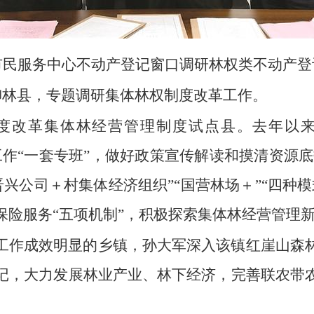
市民服务中心不动产登记窗口调研林权类不动产登
柳林县，
专题调研集体林权制度改革工作。
度改革集体林经营管理制度试点县。
去年以
作“一套专班”，
做好政策宣传解读和摸清资源底
“晋兴公司＋村集体经济组织”“国营林场＋”“四种模
保险服务“五项机制”，
积极探索集体林经营管理
工作成效明显的乡镇，
孙大军深入该镇红崖山森
记，
大力发展林业产业、
林下经济，
完善联农带