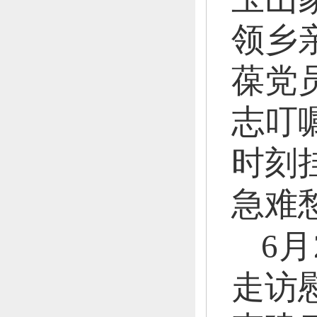
领乡
葆党
志叮
时刻
急难
6月
走访