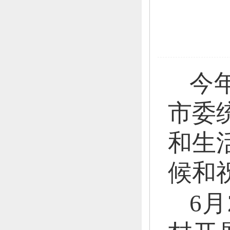
今
市委
和生
候和
6月