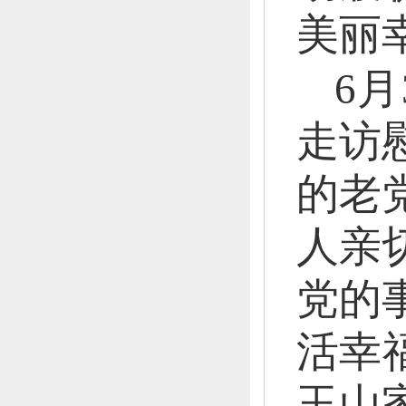
美丽
6月
走访
的老
人亲
党的
活幸
玉山