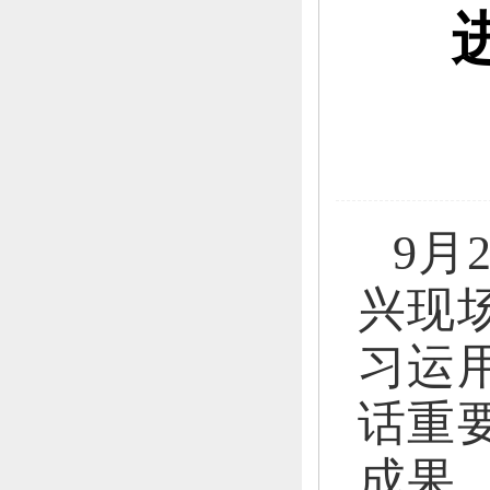
9月
兴现
习运
话重
成果