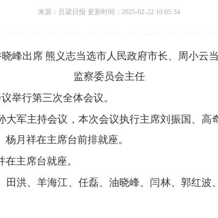
来源：
吕梁日报 更新时间：
2025-02-22 10:05:34
乔晓峰出席 熊义志当选市人民政府市长、
周小云
监察委员会主任
会议举行第三次全体会议。
孙大军主持会议，
本次会议执行主席刘振国、
高
、
杨月祥在主席台前排就座。
并在主席台就座。
、
田洪、
羊海江、
任磊、
油晓峰、
闫林、
郭红波