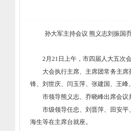
孙大军主持会议 熊义志刘振国
2月21日上午，
市四届人大五次
大会执行主席、
主席团常务主席
锋、
刘世庆、
闫玉萍、
张建国、
王峰
市领导熊义志、
乔晓峰出席会议
市级领导任忠、
刘晋萍、
田安平
海生等在主席台就座。