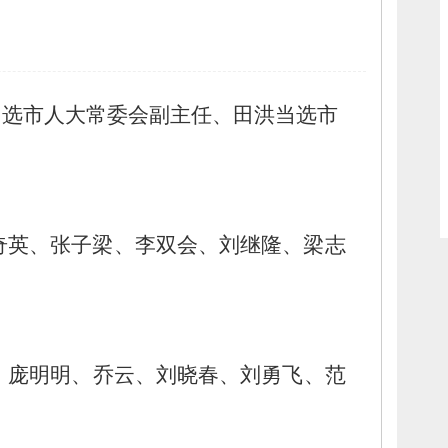
当选市人大常委会副主任、
田洪当选市
奇英、
张子梁、
李双会、
刘继隆、
梁志
、
庞明明、
乔云、
刘晓春、
刘勇飞、
范