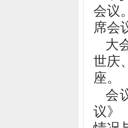
会议
席会
大
世庆
座。
会
议》