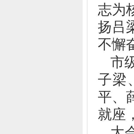
志为
扬吕
不懈
市
子梁
平、
就座
大