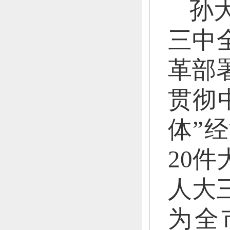
孙
三中
革部
贯彻
体”
20
人大
为全