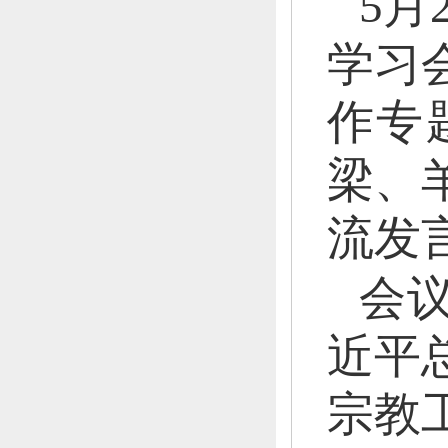
5月
学习
作专
梁、
流发
会
近平
宗教