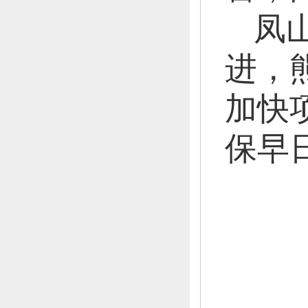
凤
进，
加快
保早