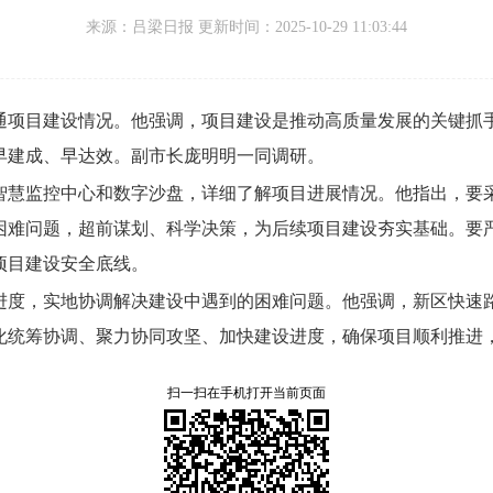
来源：
吕梁日报 更新时间：
2025-10-29 11:03:44
通项目建设情况。
他强调，
项目建设是推动高质量发展的关键抓
早建成、
早达效。
副市长庞明明一同调研。
智慧监控中心和数字沙盘，
详细了解项目进展情况。
他指出，
要
困难问题，
超前谋划、
科学决策，
为后续项目建设夯实基础。
要
项目建设安全底线。
进度，
实地协调解决建设中遇到的困难问题。
他强调，
新区快速
化统筹协调、
聚力协同攻坚、
加快建设进度，
确保项目顺利推进
扫一扫在手机打开当前页面