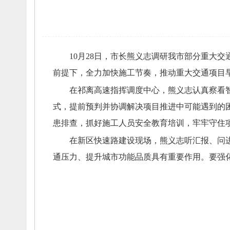
10月28日，
市长熊义志调研我市部分重大交
前提下，
全力加快施工节奏，
推动重大交通项目
在祁离高速指挥调度中心，
熊义志认真察看
式，
提前预判并协调解决项目推进中可能遇到的
患排查，
抓好施工人员安全教育培训，
牢牢守住
在新区快速路建设现场，
熊义志听汇报、
问
通压力、
提升城市功能品质具有重要作用。
要强