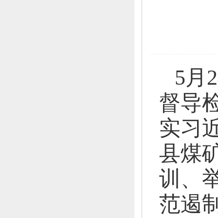
5月
督导
实习
县煤
训、
范遏