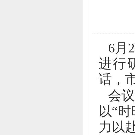
6月
进行
话，
会议
以“
力以