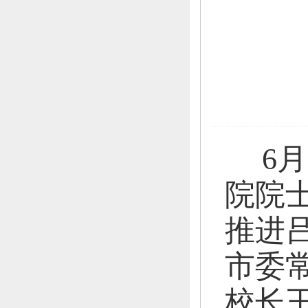
6月
院院
推进
市委
校长