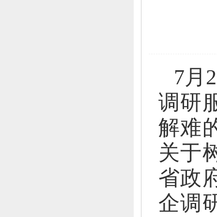
7月
调研
解难
关于
省政
企调