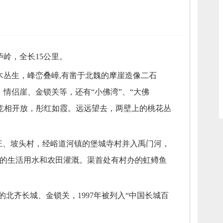
庐岭，
全长15公里。
木丛生，
峰峦叠嶂,有凿于北魏的摩崖造像二石
、
情侣崖、
金锁关等，
还有“小佛湾”、
“大佛
竞相开放，
彤红如霞。
远远望去，
两壁上的桃花丛
庄、
坡头村，
经峪道河镇的堡城寺村并入禹门河，
的生活用水和农田灌溉。
渠首处有村办的虹鳟鱼
的北齐长城、
金锁关，
1997年被列入“中国长城百