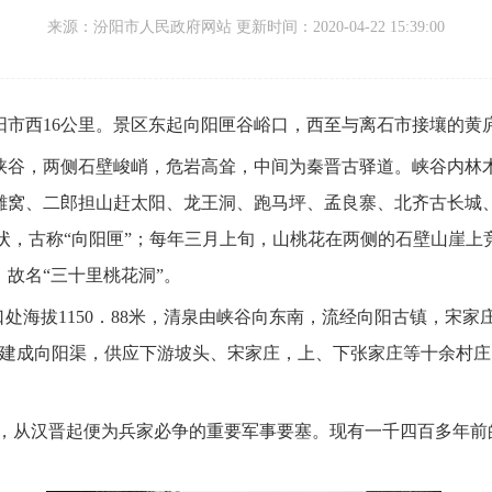
来源：
汾阳市人民政府网站 更新时间：
2020-04-22 15:39:00
市西16公里。
景区东起向阳匣谷峪口，
西至与离石市接壤的黄
峡谷，
两侧石壁峻峭，
危岩高耸，
中间为秦晋古驿道。
峡谷内林
雕窝、
二郎担山赶太阳、
龙王洞、
跑马坪、
孟良寨、
北齐古长城
状，
古称“向阳匣”；
每年三月上旬，
山桃花在两侧的石壁山崖上
，
故名“三十里桃花洞”。
处海拔1150．88米，
清泉由峡谷向东南，
流经向阳古镇，
宋家
建成向阳渠，
供应下游坡头、
宋家庄，
上、
下张家庄等十余村庄
，
从汉晋起便为兵家必争的重要军事要塞。
现有一千四百多年前