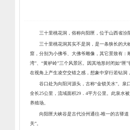
三十里桃花洞，
俗称向阳匣，
位于山西省汾阳
三十里桃花洞其实不是洞，
是一条狭长的大
窟，
分别为小佛爷、
大佛爷雕像，
其它景致有：
湾”、
“黄栌岭”三个风景区。
因其地形封闭如“匣”
在视角上产生凌空交错之感，
想象中穿行若钻洞
谷口处为向阳河源头，
古称“金锁关水”。
泉口
全长25公里，
流域面积29．4平方公里。
此泉水被
养殖场。
向阳匣大峡谷是古代汾州通往-唯一的古驿道
关”。