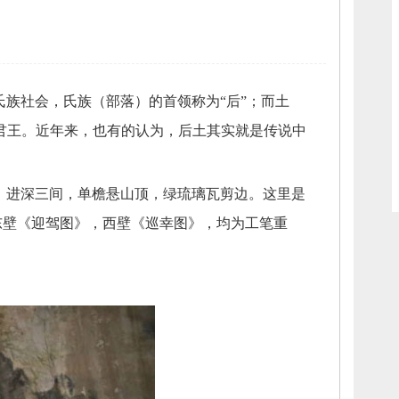
氏族社会，
氏族（部落）的首领称为“后”；
而土
君王。
近年来，
也有的认为，
后土其实就是传说中
，
进深三间，
单檐悬山顶，
绿琉璃瓦剪边。
这里是
东壁《迎驾图》，
西壁《巡幸图》，
均为工笔重