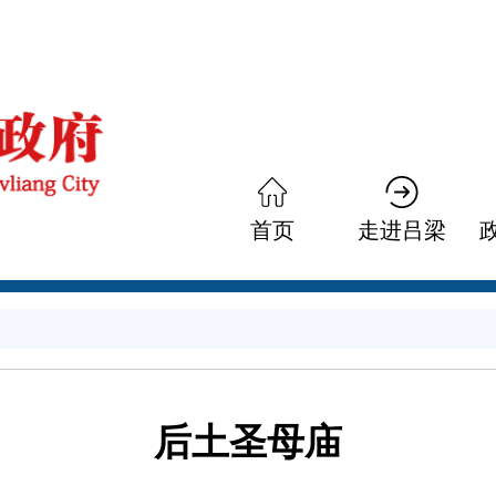
首页
走进吕梁
后土圣母庙