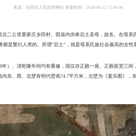
来源：
汾阳市人民政府网站 更新时间：
2020-04-22 15:40:00
西北二公里栗家庄乡田村。
因庙内供奉后土圣母，
故名。
在母系
者都是繁衍人类的。
所谓“后土”，
就是母系氏族社会最高的女性
9年）、
清乾隆年间均有重修，
现仅存正殿一座。
正殿面宽三间
殿内东、
西、
北壁有明代壁画74.7平方米，
北壁为《宴乐图》，