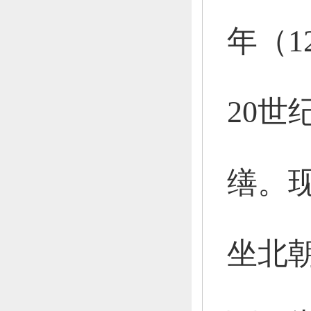
年（1
20世
缮。
坐北