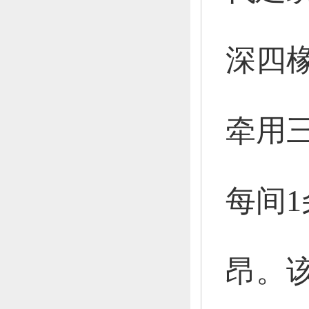
深四
牵用
每间
昂。