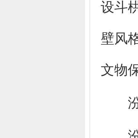
设斗
壁风
文物
汾阳
汾阳