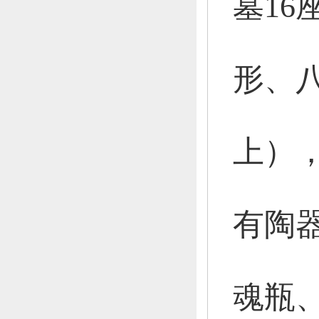
墓16
形、
上）
有陶
魂瓶