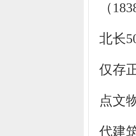
（18
北长5
仅存
点文
代建