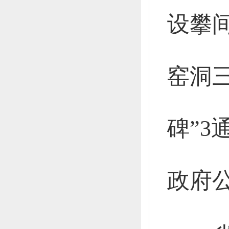
设攀
窑洞
碑”3
政府