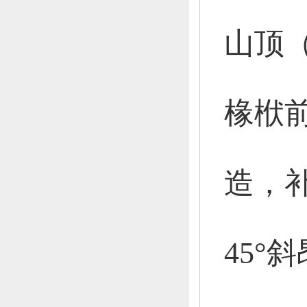
山顶
椽栿
造，
45°