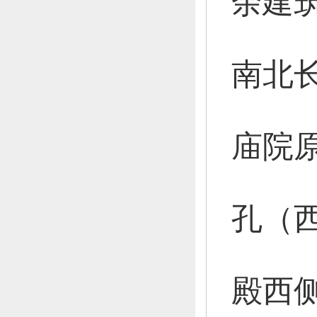
余建
南北长
庙院
孔（
殿西