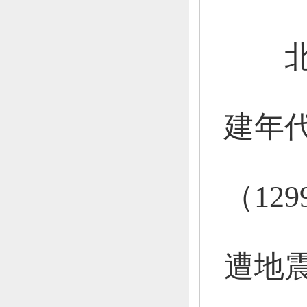
北榆
建年
（12
遭地