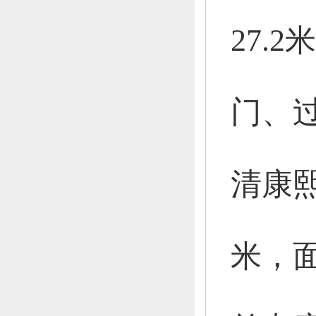
27.2
门、
清康
米，