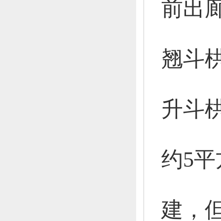
前出
翘斗
升斗
约5平
建，