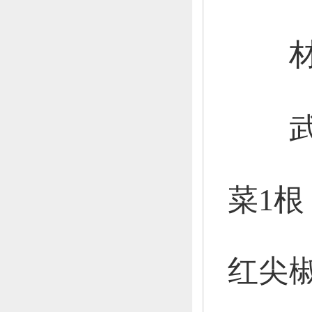
材
武川
菜1根
红尖椒