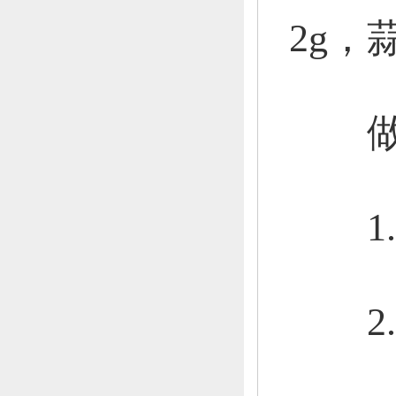
2g，
做
1.
2.