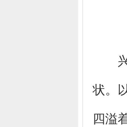
兴县
状。
四溢