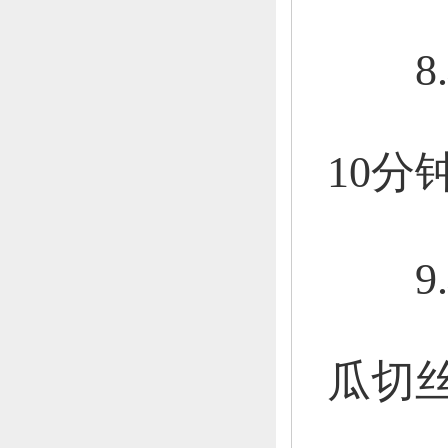
8.
10分
9.
瓜切