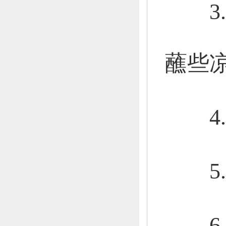
3.
蘸些
4.
5.
6.