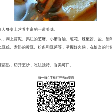
义人餐桌上营养丰富的一道美味。
块，
调上蒜泥、
捣烂的芝麻、
小磨香油、
葱花、
辣椒酱、
盐、
醋
土豆丝、
煮熟的黄豆、
粉条和豆芽等，
掌握好火候，
在恰当的时
笼蒸熟，
切开烹炒，
吃法独特、
香美可口。
扫一扫在手机打开当前页面