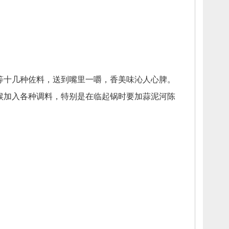
等十几种佐料，
送到嘴里一嚼，
香美味沁人心脾。
候加入各种调料，
特别是在临起锅时要加蒜泥河陈