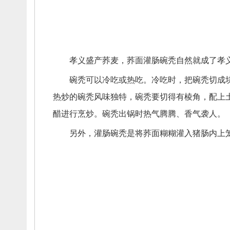
孝义盛产荞麦，
荞面灌肠碗秃自然就成了孝
碗秃可以冷吃或热吃。
冷吃时，
把碗秃切成
热炒的碗秃风味独特，
碗秃要切得有棱角，
配上
醋进行烹炒。
碗秃出锅时热气腾腾、
香气袭人。
另外，
灌肠碗秃是将荞面糊糊灌入猪肠内上