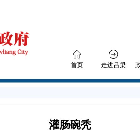
首页
走进吕梁
灌肠碗秃