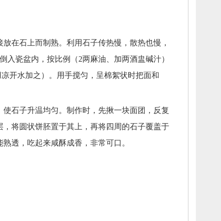
接放在石上而制熟。
利用石子传热慢，
散热也慢，
倒入瓷盆内，
按比例（2两麻油、
加两酒盅碱汁）
用凉开水加之）。
用手搅匀，
呈棉絮状时把面和
，
使石子升温均匀。
制作时，
先揪一块面团，
反复
层，
将圆状饼胚置于其上，
再将四周的石子覆盖于
能熟透，
吃起来咸酥成香，
非常可口。