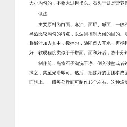
大小均匀的，
不要大过拇指头。
石头干饼是营养
做法
主要原料为白面、
麻油、
面肥、
碱面，
一般
导热比较均匀的特点，
以达到控制火候的目的。
将碱汁加入其中，
搅拌匀，
随即倒入开水，
再搅
好，
软硬程度类似于干饼面。
面和好后，
放十分
制作前，
先将石子淘洗干净，
倒入砂鏊或者
揉之，
柔至光滑即可。
然后，
把揉好的面团檊成
面饼上。
一般每公斤面可制作15个左右。
这种烙