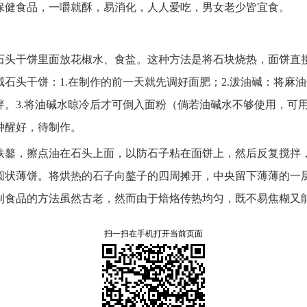
保健食品，
一嚼就酥，
易消化，
人人爱吃，
男女老少皆宜食。
石头干饼里面放花椒水、
食盐。
这种方法是将石块烧热，
面饼直
咸石头干饼：
1.在制作的前一天就先调好面肥；
2.泼油碱：
将麻油
拌。
3.将油碱水晾冷后才可倒入面粉（倘若油碱水不够使用，
可
钟醒好，
待制作。
铁鏊，
擦点油在石头上面，
以防石子粘在面饼上，
然后反复搅拌
圆状薄饼。
将烘热的石子向鏊子的四周摊开，
中央留下薄薄的一
制食品的方法虽然古老，
然而由于焙烙传热均匀，
既不易焦糊又
扫一扫在手机打开当前页面