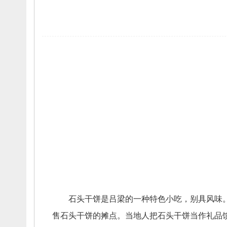
石头干饼是吕梁的一种特色小吃，
别具风味
售石头干饼的摊点。
当地人把石头干饼当作礼品