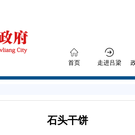
首页
走进吕梁
石头干饼