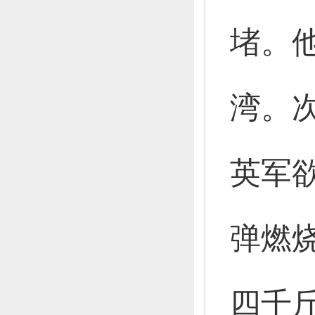
堵。
湾。
英军
弹燃
四千