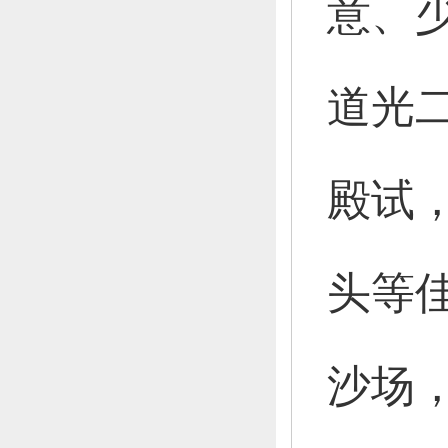
意、
道光
殿试
头等
沙场