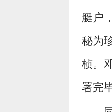
艇户
秘为
桢。
署完