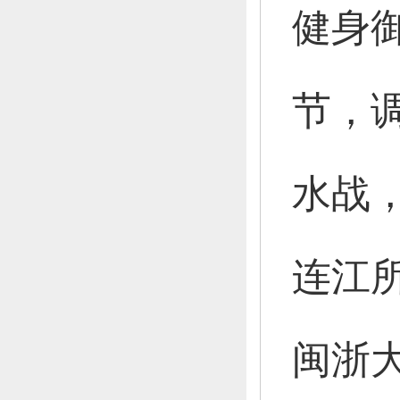
健身
节，
水战
连江
闽浙