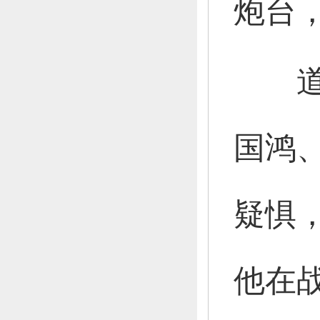
炮台
国鸿
疑惧
他在