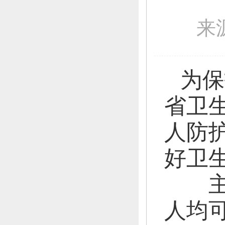
来
为保
省卫
人防
好卫
主动
人均