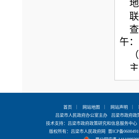
地
联
查
午：
（
主
开的
相关
标题
首页
｜
网站地图
｜
网站声明
｜
吕梁市人民政府办公室主办 吕梁市政府
（
技术支持：吕梁市政府政策研究和信息服务中心 
主
版权所有：吕梁市人民政府网
晋ICP备0600491