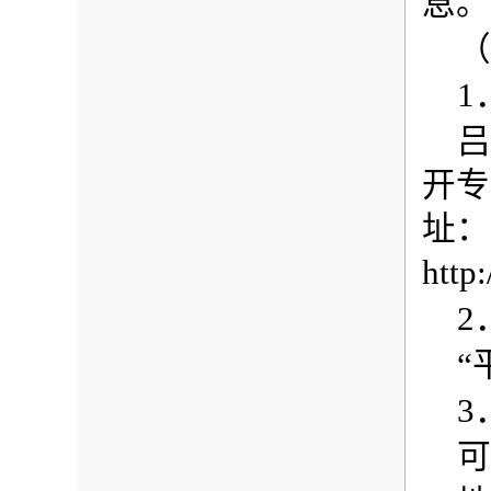
息。
（
1
吕
开专
址：
http
2
“
3
可