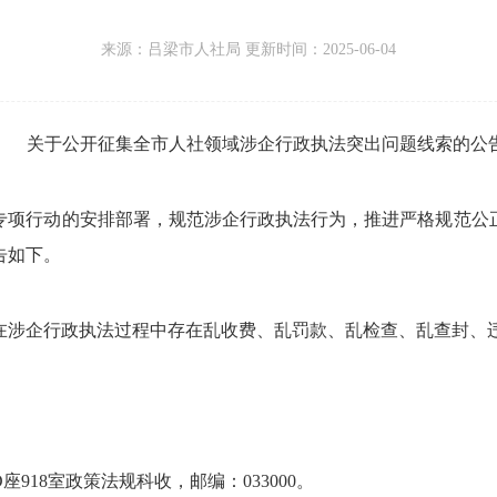
来源：
吕梁市人社局 更新时间：
2025-06-04
关于公开征集
全市人社
领域涉企
行政
执
法
突出
问题线索的公
专项行动的安排部署，
规范涉企行政执法行为，
推进严格规范公
告如下。
来在涉企行政执法过程中存在乱收费、
乱罚款、
乱检查、
乱查封、
D
座
918室
政策法规科
收
，
邮编：
03
30
00。