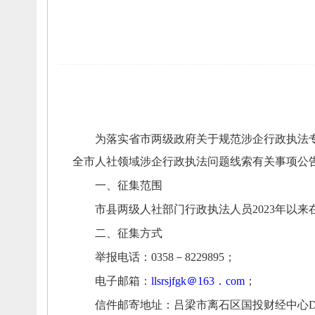
为落实省
市两级
政府关于规范涉企行政执法
全市
人社领域
涉企行政执法问题线索有关事项
公
一、
征集范围
市县两
级人社部门行政执法人员
2023年以
二、
征集方式
举报电话：
035
8
－
8229895
；
电子邮箱：
llsrsjfgk
＠163．com
；
信件邮寄
地址：
吕梁市离石区国投财经中心