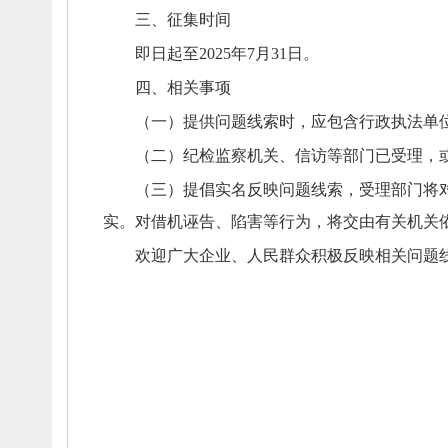
三、
征集时间
即日起至
2025年
7
月
31日
。
四、
相关事项
（一）
提供问题线索时，
应包含行政执法单
（二）
纪检监察机关、
信访等部门已受理，
（三）
提倡实名反映问题线索，
受理部门将
实。
对借机诬告、
陷害等行为，
将交由有关机关
欢迎广大企业、
人民群众积极反映相关问题