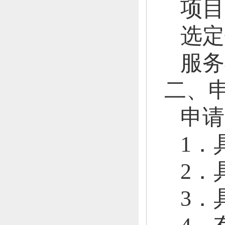
项目
选定
服务
二、
申请
1．
2．
3．