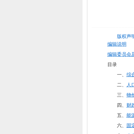
版权声
编辑说明
编辑委员会
目录
一、
综
二、
人
三、
物
四、
财
五、
能
六、
固