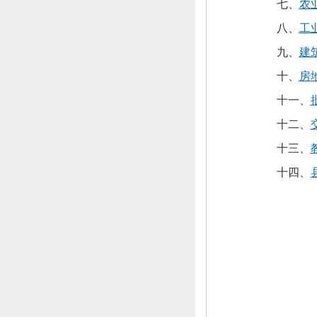
七、
农
八、
工
九、
建
十、
房
十一、
十二、
十三、
十四、