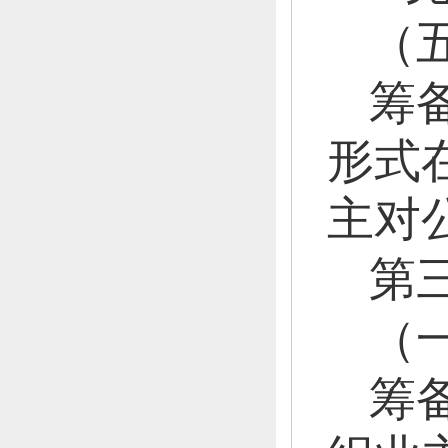
（
筹
形式
主对
第
（
筹