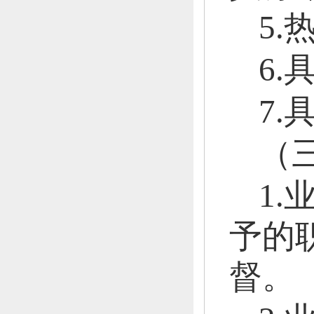
5
6
7
（
1
予的
督。