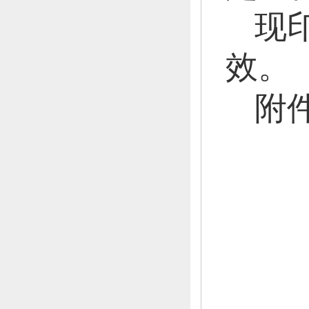
现
效。
附