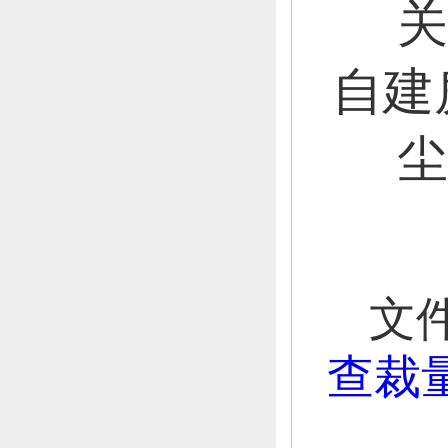
关
自建
尘
文
查裁