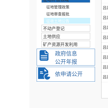
征地管理政策
吕
征地审查报批
吕
征收土地公告
吕
不动产登记
土地供应
吕
矿产资源开发利用
吕
政府信息
吕
公开年报
吕
依申请公开
吕