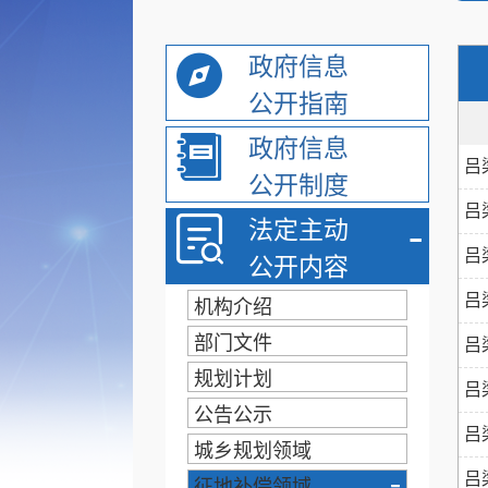
政府信息
公开指南
政府信息
吕
公开制度
吕
-
法定主动
吕
公开内容
吕
机构介绍
部门文件
吕
规划计划
吕
公告公示
吕
城乡规划领域
-
吕
征地补偿领域