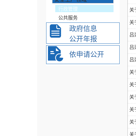
行政管理
关
公共服务
关
政府信息
吕
公开年报
吕
依申请公开
吕
关
关
关
关
关
关