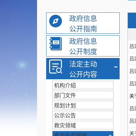
政府信息
公开指南
政府信息
吕
公开制度
吕
-
法定主动
吕
公开内容
吕
机构介绍
部门文件
关
规划计划
吕
公示公告
吕
救灾领域
-
关
安全生产领域