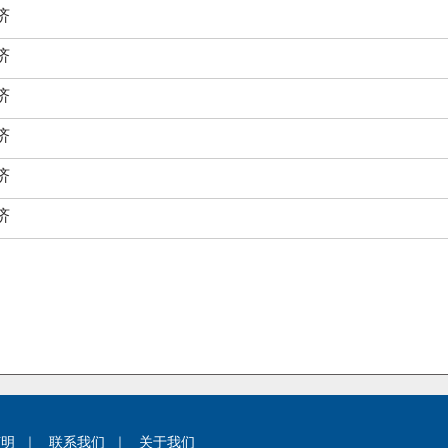
济
济
济
济
济
济
声明
｜
联系我们
｜
关于我们