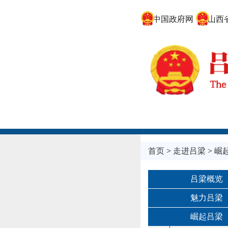
中国政府网
山西省
首页
>
走进吕梁
>
崛
吕梁概览
魅力吕梁
崛起吕梁